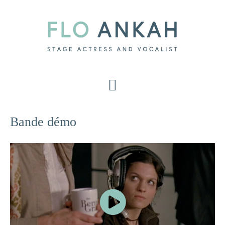
Skip
to
main
content
Bande démo